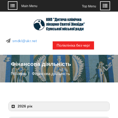
Main Menu
Top Menu
Skip
to
content
smdkl@ukr.net
Поліклініка без черг
Фінансова діяльність
Головна
Фінансова діяльність
2026 рік